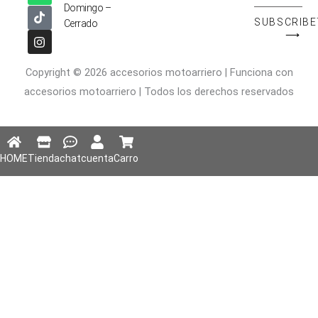
su
e
t
t
t
Domingo –
b
s
o
a
correo
SUBSCRIBE
Cerrado
o
a
k
g
⟶
electronico
o
p
r
k
p
a
m
Copyright © 2026 accesorios motoarriero | Funciona con
accesorios motoarriero | Todos los derechos reservados
HOME
Tienda
chat
cuenta
Carro