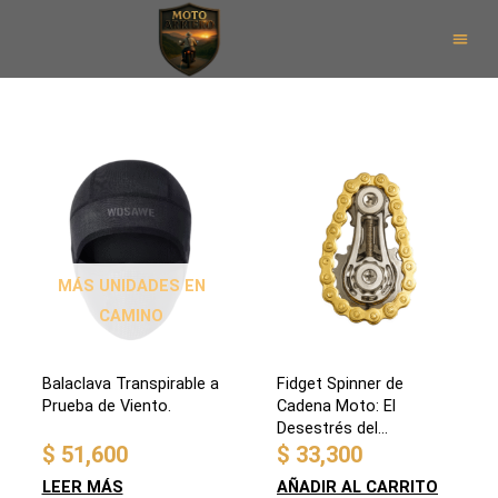
Ir
al
contenido
Club 
Des
MÁS UNIDADES EN
CAMINO
Balaclava Transpirable a
Fidget Spinner de
Prueba de Viento.
Cadena Moto: El
Desestrés del
Motociclista
$
51,600
$
33,300
LEER MÁS
AÑADIR AL CARRITO