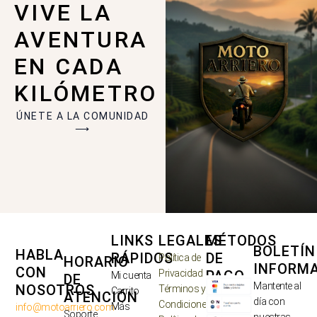
VIVE LA
AVENTURA
EN CADA
KILÓMETRO
ÚNETE A LA COMUNIDAD
⟶
LINKS
LEGALES
MÉTODOS
BOLETÍN
HABLA
RÁPIDOS
DE
Política de
HORARIO
INFORM
CON
Privacidad
PAGO
Mi cuenta
DE
Mantente al
NOSOTROS
Términos y
Carrito
ATENCIÓN
día con
Condiciones
Más
info@motoarriero.com
Soporte