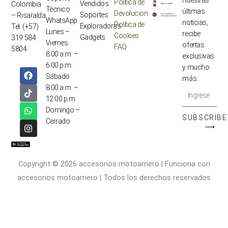
nuestras
Política de
Vendidos
Colombia
Técnico
últimas
Devoluciones
Soportes
– Risaralda
WhatsApp
noticias,
Política de
Exploradoras
Tel: (+57)
Lunes –
recibe
Cookies
Gadgets
319 584
Viernes
ofertas
FAQ
5804
8:00 a.m. –
exclusivas
6:00 p.m.
y mucho
F
T
W
I
Sábado
a
i
h
n
más.
c
k
a
s
8:00 a.m. –
Ingrese
e
t
t
t
12:00 p.m.
su
b
o
s
a
Domingo –
o
k
a
g
correo
SUBSCRIBE
Cerrado
o
p
r
⟶
k
p
a
electronico
m
Copyright © 2026 accesorios motoarriero | Funciona con
accesorios motoarriero | Todos los derechos reservados